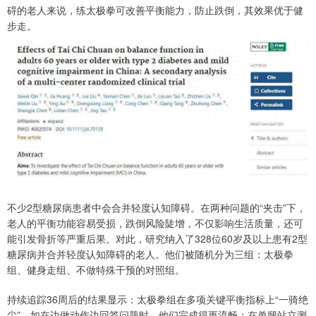
碍的老人来说，练太极拳可改善平衡能力，防止跌倒，其效果优于健
步走。
不少2型糖尿病患者中会合并轻度认知障碍。在两种问题的“夹击”下，
老人的平衡功能容易受损，跌倒风险陡增，不仅影响生活质量，还可
能引发骨折等严重后果。对此，研究纳入了328位60岁及以上患有2型
糖尿病并合并轻度认知障碍的老人。他们被随机分为三组：太极拳
组、健身走组、不做特殊干预的对照组。
持续追踪36周后的结果显示：太极拳组在多项关键平衡指标上“一骑绝
尘”，如在边做动作边回答问题时，他们完成得更流畅；在单腿站立测