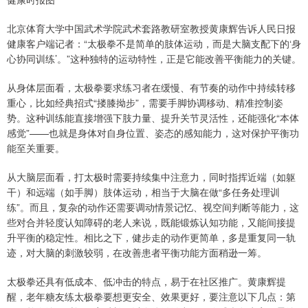
北京体育大学中国武术学院武术套路教研室教授黄康辉告诉人民日报
健康客户端记者：“太极拳不是简单的肢体运动，而是大脑支配下的‘身
心协同训练’。”这种独特的运动特性，正是它能改善平衡能力的关键。
从身体层面看，太极拳要求练习者在缓慢、有节奏的动作中持续转移
重心，比如经典招式“搂膝拗步”，需要手脚协调移动、精准控制姿
势。这种训练能直接增强下肢力量、提升关节灵活性，还能强化“本体
感觉”——也就是身体对自身位置、姿态的感知能力，这对保护平衡功
能至关重要。
从大脑层面看，打太极时需要持续集中注意力，同时指挥近端（如躯
干）和远端（如手脚）肢体运动，相当于大脑在做“多任务处理训
练”。而且，复杂的动作还需要调动情景记忆、视空间判断等能力，这
些对合并轻度认知障碍的老人来说，既能锻炼认知功能，又能间接提
升平衡的稳定性。相比之下，健步走的动作更简单，多是重复同一轨
迹，对大脑的刺激较弱，在改善患者平衡功能方面稍逊一筹。
太极拳还具有低成本、低冲击的特点，易于在社区推广。黄康辉提
醒，老年糖友练太极拳要想更安全、效果更好，要注意以下几点：第