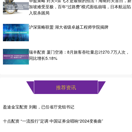
华盈策略 封关+禁飞才是最狠的招法！海南封关首日，新
加坡难受至极，百年“过路费”模式面临崩塌，日本航运陷
入双杀困局
沪深策略联盟 湖大省级卓越工程师学院揭牌
瑞丰配资 厦门空港：8月旅客吞吐量总计270.7万人次，
同比增长5.18%
推荐资讯
盈途金宝配资 刘毅，已任省厅党组书记
十点配资 “一流投行”定调 中国证券业唱响“2024变奏曲”