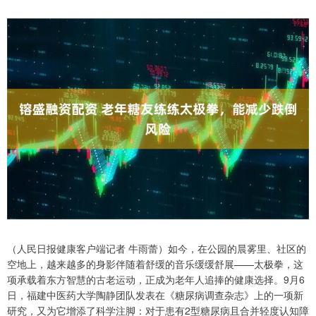
（人民日报健康客户端记者 牛雨蕾）如今，在公园的晨雾里、社区的
空地上，越来越多的身影伴随着舒缓的音乐缓缓舒展——太极拳，这
项承载着东方智慧的古老运动，正成为老年人追捧的健康选择。9月6
日，福建中医药大学陶静团队发表在《糖尿病调查杂志》上的一项新
研究，又为它增添了科学注脚：对于患有2型糖尿病且合并轻度认知障