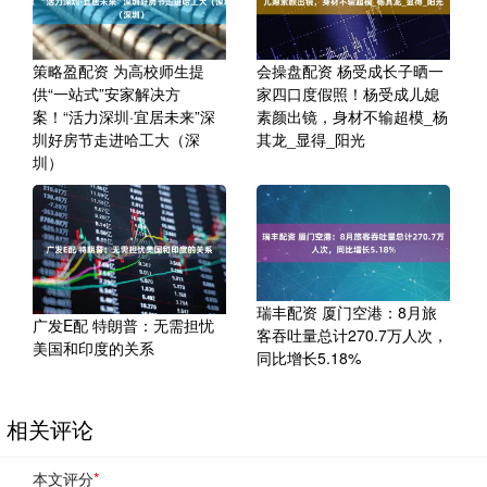
策略盈配资 为高校师生提
会操盘配资 杨受成长子晒一
供“一站式”安家解决方
家四口度假照！杨受成儿媳
案！“活力深圳·宜居未来”深
素颜出镜，身材不输超模_杨
圳好房节走进哈工大（深
其龙_显得_阳光
圳）
瑞丰配资 厦门空港：8月旅
广发E配 特朗普：无需担忧
客吞吐量总计270.7万人次，
美国和印度的关系
同比增长5.18%
相关评论
本文评分
*