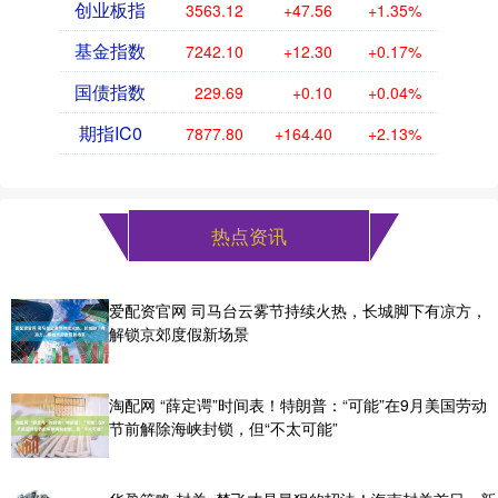
创业板指
3563.12
+47.56
+1.35%
基金指数
7242.10
+12.30
+0.17%
国债指数
229.69
+0.10
+0.04%
期指IC0
7877.80
+164.40
+2.13%
热点资讯
爱配资官网 司马台云雾节持续火热，长城脚下有凉方，
解锁京郊度假新场景
淘配网 “薛定谔”时间表！特朗普：“可能”在9月美国劳动
节前解除海峡封锁，但“不太可能”