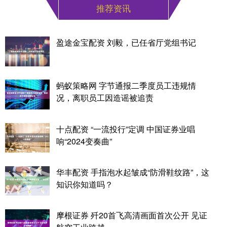
推荐资讯
盈途金宝配资 刘毅，已任省厅党组书记
蚂蚁策略网 字节通报二季度员工违规情
况，离职员工因造谣被追责
十点配资 “一流投行”定调 中国证券业唱
响“2024变奏曲”
华丰配资 手指泡水起皱成“防滑鞋纹路”，这
知识你知道吗？
摩根证券 歼20首飞高清画面首次公开 见证