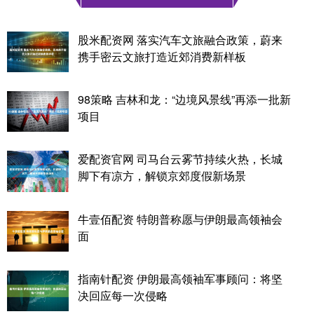
股米配资网 落实汽车文旅融合政策，蔚来
携手密云文旅打造近郊消费新样板
98策略 吉林和龙：“边境风景线”再添一批新
项目
爱配资官网 司马台云雾节持续火热，长城
脚下有凉方，解锁京郊度假新场景
牛壹佰配资 特朗普称愿与伊朗最高领袖会
面
指南针配资 伊朗最高领袖军事顾问：将坚
决回应每一次侵略