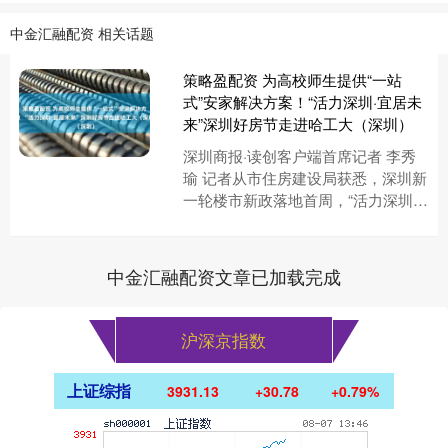
中金汇融配资 相关话题
策略盈配资 为高校师生提供“一站
式”安家解决方案！“活力深圳·宜居未
来”深圳好房节走进哈工大（深圳）
深圳商报·读创客户端首席记者 李秀
瑜 记者从市住房建设局获悉，深圳新
一轮楼市新政落地首周，“活力深圳·
宜居未来——2025深圳好房节”校园
专场哈尔滨工业大学（深....
中金汇融配资文章已加载完成
沪深京指数
上证综指
3931.13
+30.78
+0.79%