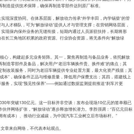
再制造提供技术保障，确保再制造零部件达到原厂标准。
上实现深度协同。在体系层面，解放动力传承“外学丰田，内学锡柴”的管
程与人才梯队，可为“解放绿动”提供人才与管理支撑；在营销网络层面，
，实现保内保外业务的无缝衔接，短期内通过人员派驻扶持，长期将形
力在长三角地区积累的政府资源、行业协会资源，将无条件向“解放绿
”为核心，构建起多元业务矩阵。其一，聚焦再制造与备品业务，依托解放
制造零部件及备品，解决用户“老旧车辆换件贵、换件难”的痛点；其
定制改装服务，同时为老旧车辆提供专业处置方案，最大化资产残值；其
成本”，确保备件正品与维修质量，降低用户保费支出；其四，搭建线上
等服务，实现“预见性保养”——例如通过数据监测提前推送“刹车片更
2030年突破130亿元。这一目标并非空谈：发布会现场10亿元的签单额已
伙伴网络扩张，“解放绿动”逐步释放增长潜力。李胜强调：“百亿元目标
拥有成本）、推动行业减碳，为中国汽车工业树立后市场标杆。”
：文章来自网络，不代表本站观点。