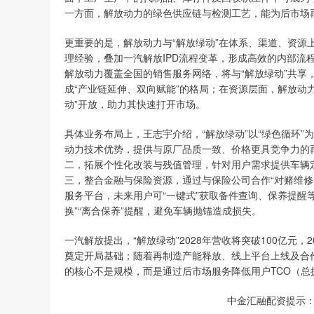
一方面，解放动力的绿色供应链与检测工艺，能为后市场
更重要的是，解放动力与“解放绿动”在体系、渠道、资源
理经验，叠加一汽解放IPD流程变革，形成高效的内部流
解放动力覆盖全国的销售服务网络，将与“解放绿动”共享
成“产业链延伸、双向赋能”的格局；在资源层面，解放动
动”开放，助力其快速打开市场。
具体业务布局上，王志宇介绍，“解放绿动”以“绿色循环
动力技术优势，提供与原厂品质一致、价格更具竞争力的再
二，拓展个性化改装与残值管理，针对用户需求提供车辆
三，整合金融与保险资源，通过与保险公司合作“对赌维修
服务平台，未来用户可“一键式”获取备件查询、保养提醒
换”“离合保养”提醒，避免车辆抛锚造成损失。
一汽解放提出，“解放绿动”2028年营收将突破100亿元，
奠定开局基础；随着再制造产能释放、线上平台上线及合作
的核心不是规模，而是通过后市场服务降低用户TCO（总
中金汇融配资提示