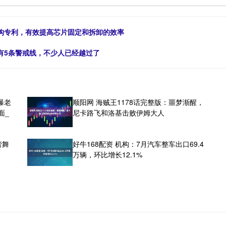
构专利，有效提高芯片固定和拆卸的效率
有5条警戒线，不少人已经越过了
曝老
顺阳网 海贼王1178话完整版：噩梦渐醒，
面_
尼卡路飞和洛基击败伊姆大人
蕾舞
好牛168配资 机构：7月汽车整车出口69.4
万辆，环比增长12.1%