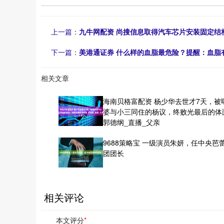
上一篇：
九牛网配资 尚搜信息取得汽车芯片安装固定结
下一篇：
美港通证券 什么样的血脂最危险？提醒：血脂
相关文章
海南贝格富配资 杨少华去世才7天，被
婆与小三同住的杨议，终败光最后的体
郭德纲_直播_父亲
9688策略宝 一级演员朱妍，任中央芭
团团长
相关评论
本文评分
*