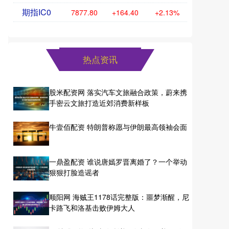
期指IC0
7877.80
+164.40
+2.13%
热点资讯
股米配资网 落实汽车文旅融合政策，蔚来携
手密云文旅打造近郊消费新样板
牛壹佰配资 特朗普称愿与伊朗最高领袖会面
一鼎盈配资 谁说唐嫣罗晋离婚了？一个举动
狠狠打脸造谣者
顺阳网 海贼王1178话完整版：噩梦渐醒，尼
卡路飞和洛基击败伊姆大人