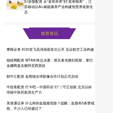
51炒股配资 从“老有所养”到“老有颐养” ，江
苏移动以AI+赋能康养产业构建智慧养老新生
态
推荐资讯
摩根证券 歼20首飞高清画面首次公开 见证航空工业跨越
钱投网配资 WTA年终总决赛：斯瓦泰克横扫凯斯，莱巴
金娜两盘击败阿尼西莫娃
财牛汇配资 金熊猫全球影像合作计划正式启动
牛投客配资 打卡吧～中国药谷“行” | 守正创新 北京以岭
培植中医药新质生产力
美港通证券 什么样的血脂最危险？提醒：血脂有5条警戒
线，不少人已经越过了