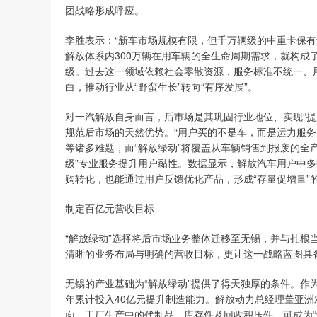
团战略形成呼应。
李胜表示：“新车市场规模有限，但千万辆级的中重卡保有
解放体系内300万辆在用车辆的全生命周期需求，就构成
级。过去这一领域依赖社会零散资源，服务标准不统一、用
白，推动行业从“野蛮生长”转向“有序发展”。
对一汽解放自身而言，后市场是其巩固行业地位、实现“提
规范后市场的天然优势。“用户买的不是车，而是运力服务
等诸多难题，而“解放绿动”将覆盖从车辆销售到报废的全
级”专业服务提升用户黏性。数据显示，解放汽车用户中多
购转化，也能通过用户反馈优化产品，形成“存量促增量”
制定百亿元营收目标
“解放绿动”选择将后市场业务整体迁移至无锡，并与扎根
清晰的业务布局与明确的营收目标，更让这一战略蓝图具
无锡的产业基础为“解放绿动”提供了得天独厚的条件。作
年累计投入40亿元提升制造能力。解放动力总经理董亚洲
面，工厂生产中的代制品、库存件及回收积压件，可成为“