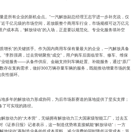
量是所有企业的新机会点。”一汽解放副总经理王志宇进一步补充说，仅
了近千亿元级的市场空间，若放眼整个商用车行业，市场规模可达万亿元
户成本高，“解放绿动”的入场，正是要以规范化、专业化服务填补空
质增长”的关键抓手。作为国内商用车保有量最大的企业，一汽解放具备
。”李胜强调，过去营销聚焦“成交”，用户购车后面临管车、修车、维保
产业链服务——从备件供应、金融支持到车辆处置、补能服务，通过“原厂
数存在复购需求，做好300万辆存量车辆的服务，既能推动增量市场的复
的良性循环。
当地多年的解放动力形成协同，为后市场新赛道的落地提供了坚实支撑；
备了可实现的路径。
为解放动力的“大本营”，无锡拥有解放动力三大国家级智能工厂，过去五
对《证券日报》记者表示，这一制造优势将直接赋能“解放绿动”：一方
解放绿动”再制造业务的低成本原料，减少浪费的同时降低运营成本；另