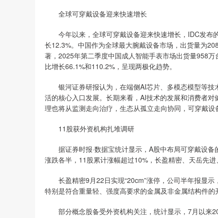
全球可穿戴设备迎来快速增长
今年以来，全球可穿戴设备迎来快速增长，IDC发布的报
长12.3%。中国作为全球最大腕戴设备市场，出货量为20
著，2025年第二季度中国成人智能手表市场出货量958万
比增长66.1%和110.2%，呈现两极化趋势。
银河证券研报认为，在端侧AI芯片、多模态模型等技术
活的核心入口发展。长期来看，AI技术的发展和消费者
理也将从监测走向治疗，生态从孤立走向协同，可穿戴设
11股获外资机构扎堆调研
据证券时报·数据宝统计显示，A股中布局可穿戴设备的个股
涨跌各半，11股累计涨幅超过10%，长盈精密、天岳先进、立
长盈精密9月22日实现“20cm”涨停，公司半年报显
特别是符合重量轻、强度高要求的金属及非金属结构件的
部分概念股备受外资机构关注，统计显示，7月以来20