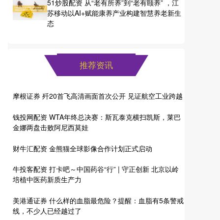
51炒股配资 从“老有所养”到“老有颐养” ，江
苏移动以AI+赋能康养产业构建智慧养老新生
态
推荐资讯
摩根证券 歼20首飞高清画面首次公开 见证航空工业跨越
钱投网配资 WTA年终总决赛：斯瓦泰克横扫凯斯，莱巴
金娜两盘击败阿尼西莫娃
财牛汇配资 金熊猫全球影像合作计划正式启动
牛投客配资 打卡吧～中国药谷“行” | 守正创新 北京以岭
培植中医药新质生产力
美港通证券 什么样的血脂最危险？提醒：血脂有5条警戒
线，不少人已经越过了