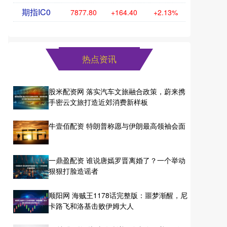
期指IC0
7877.80
+164.40
+2.13%
热点资讯
股米配资网 落实汽车文旅融合政策，蔚来携
手密云文旅打造近郊消费新样板
牛壹佰配资 特朗普称愿与伊朗最高领袖会面
一鼎盈配资 谁说唐嫣罗晋离婚了？一个举动
狠狠打脸造谣者
顺阳网 海贼王1178话完整版：噩梦渐醒，尼
卡路飞和洛基击败伊姆大人