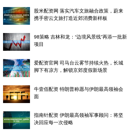
股米配资网 落实汽车文旅融合政策，蔚来
携手密云文旅打造近郊消费新样板
98策略 吉林和龙：“边境风景线”再添一批新
项目
爱配资官网 司马台云雾节持续火热，长城
脚下有凉方，解锁京郊度假新场景
牛壹佰配资 特朗普称愿与伊朗最高领袖会
面
指南针配资 伊朗最高领袖军事顾问：将坚
决回应每一次侵略