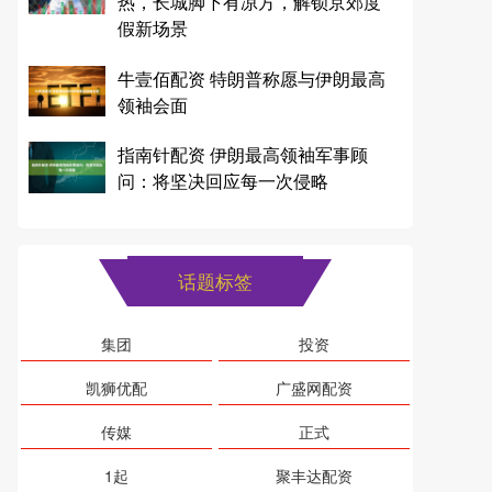
热，长城脚下有凉方，解锁京郊度
假新场景
牛壹佰配资 特朗普称愿与伊朗最高
领袖会面
指南针配资 伊朗最高领袖军事顾
问：将坚决回应每一次侵略
话题标签
集团
投资
凯狮优配
广盛网配资
传媒
正式
1起
聚丰达配资